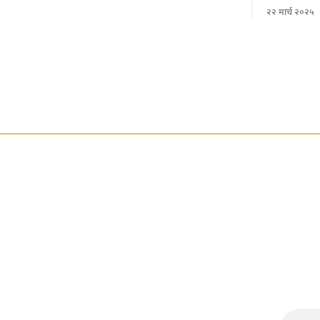
से फरार हो गए 
२२ मार्च २०२५