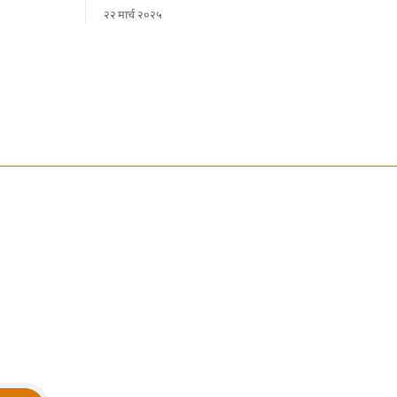
जानकारी।
२२ मार्च २०२५