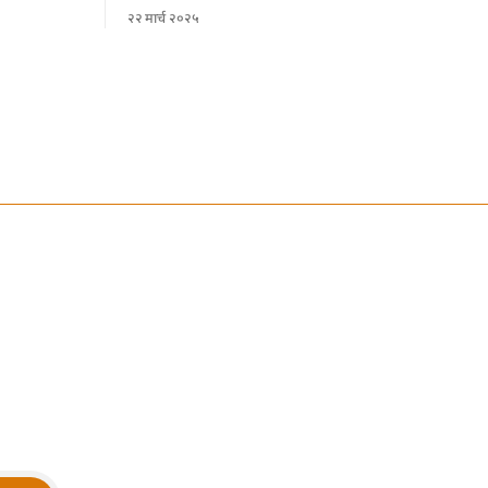
जानकारी।
२२ मार्च २०२५