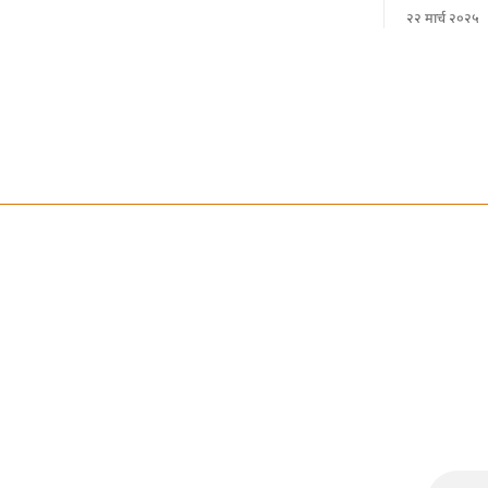
से फरार हो गए 
२२ मार्च २०२५