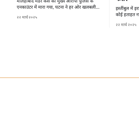
मलिहाबाद मर्डर केस का मुख्य आरोपी पुलिस के
एनकाउंटर में मारा गया, घटना ने हर ओर खलबली
इस्तींबुल में
मचा दी है।
कोई हताहत नह
२२ मार्च २०२५
से फरार हो गए 
२२ मार्च २०२५